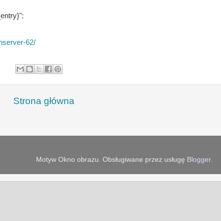
entry}":
nserver-62/
:
Strona główna
Motyw Okno obrazu. Obsługiwane przez usługę
Blogger
.