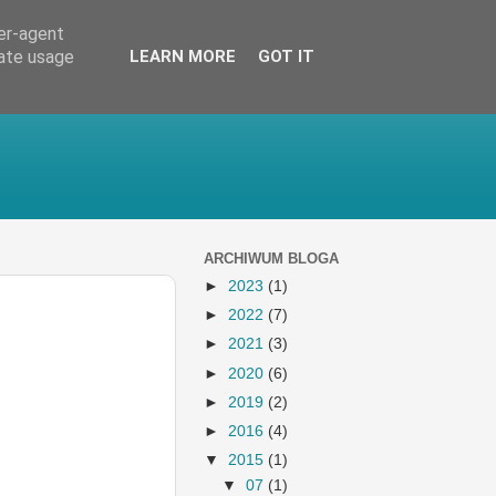
ser-agent
rate usage
LEARN MORE
GOT IT
ARCHIWUM BLOGA
►
2023
(1)
►
2022
(7)
►
2021
(3)
►
2020
(6)
►
2019
(2)
►
2016
(4)
▼
2015
(1)
▼
07
(1)