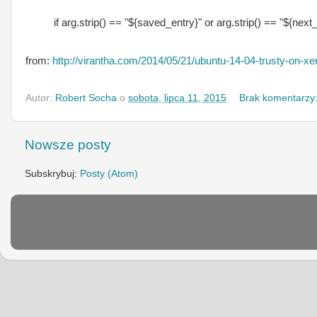
if arg.strip() == "${saved_entry}" or arg.strip() == "${next_
from:
http://virantha.com/2014/05/21/ubuntu-14-04-trusty-on-xe
Autor:
Robert Socha
o
sobota, lipca 11, 2015
Brak komentarzy
Nowsze posty
Subskrybuj:
Posty (Atom)